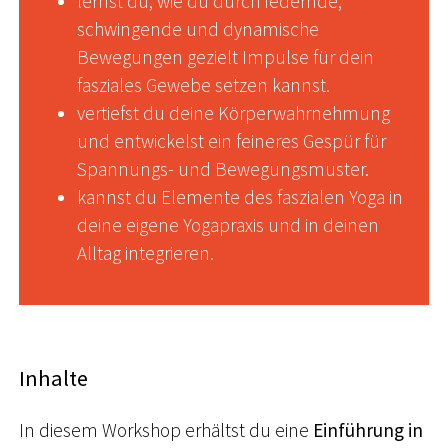
lernst du, wie du durch federnde,
schwingende und dynamische
Bewegungen gezielt Impulse für dein
fasziales Gewebe setzen kannst.
vertiefst du deine Körperwahrnehmung
und entwickelst ein feineres Gespür für
Spannungs- und Bewegungsmuster.
kannst du Elemente des faszialen Yoga in
deine eigene Yogapraxis und in deinen
Alltag integrieren.
Inhalte
In diesem Workshop erhältst du eine
Einführung in