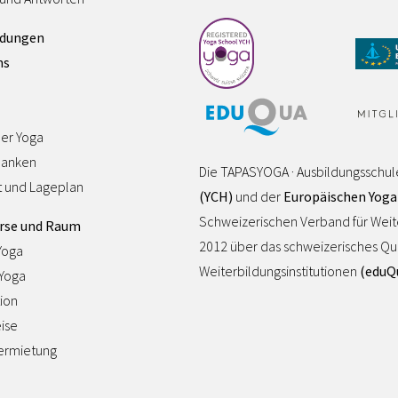
ldungen
ns
ler Yoga
danken
Die TAPASYOGA · Ausbildungsschul
t und Lageplan
(YCH)
und der
Europäischen Yoga
Schweizerischen Verband für Wei
rse und Raum
2012 über das schweizerisches Quali
Yoga
Weiterbildungsinstitutionen
(eduQ
-Yoga
ion
ise
rmietung