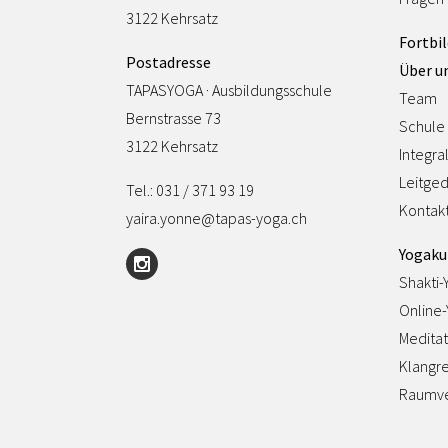
3122 Kehrsatz
Fortbi
Postadresse
Über u
TAPASYOGA · Ausbildungsschule
Team
Bernstrasse 73
Schule
3122 Kehrsatz
Integra
Leitge
Tel.: 031 / 371 93 19
Kontak
yaira.yonne@tapas-yoga.ch
Yogaku
Shakti-
Online
Meditat
Klangre
Raumve