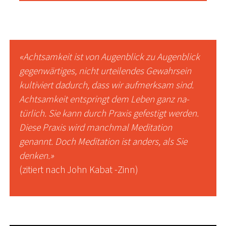
«Achtsamkeit ist von Augenblick zu Augenblick
gegenwärtiges, nicht urteilendes Gewahrsein
kultiviert dadurch, dass wir aufmerksam sind.
Achtsamkeit entspringt dem Leben ganz na-
türlich. Sie kann durch Praxis gefestigt werden.
Diese Praxis wird manchmal Meditation
genannt. Doch Meditation ist anders, als Sie
denken.»
(zitiert nach John Kabat -Zinn)