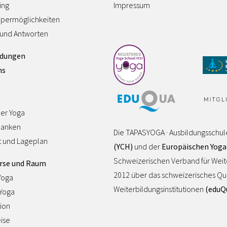
ing
Impressum
permöglichkeiten
 und Antworten
ldungen
ns
ler Yoga
danken
Die TAPASYOGA · Ausbildungsschul
t und Lageplan
(YCH)
und der
Europäischen Yoga
Schweizerischen Verband für Wei
rse und Raum
2012 über das schweizerisches Quali
Yoga
Weiterbildungsinstitutionen
(eduQ
-Yoga
ion
ise