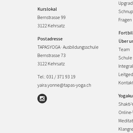
Upgrad
Kurslokal
Schnup
Bernstrasse 99
Fragen
3122 Kehrsatz
Fortbi
Postadresse
Über u
TAPASYOGA · Ausbildungsschule
Team
Bernstrasse 73
Schule
3122 Kehrsatz
Integra
Leitge
Tel.: 031 / 371 93 19
Kontak
yaira.yonne@tapas-yoga.ch
Yogaku
Shakti-
Online
Meditat
Klangre