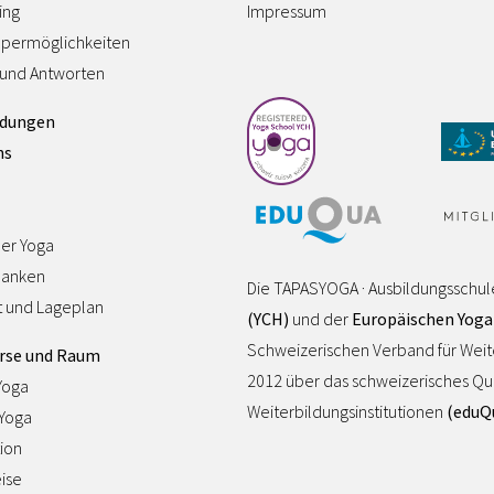
ing
Impressum
permöglichkeiten
 und Antworten
ldungen
ns
ler Yoga
danken
Die TAPASYOGA · Ausbildungsschul
t und Lageplan
(YCH)
und der
Europäischen Yoga
Schweizerischen Verband für Wei
rse und Raum
2012 über das schweizerisches Quali
Yoga
Weiterbildungsinstitutionen
(eduQ
-Yoga
ion
ise