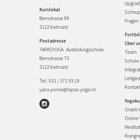
Upgrad
Kurslokal
Schnup
Bernstrasse 99
Fragen
3122 Kehrsatz
Fortbi
Postadresse
Über u
TAPASYOGA · Ausbildungsschule
Team
Bernstrasse 73
Schule
3122 Kehrsatz
Integra
Leitge
Tel.: 031 / 371 93 19
Kontak
yaira.yonne@tapas-yoga.ch
Yogaku
Shakti-
Online
Meditat
Klangre