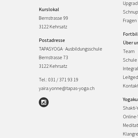
Upgrad
Kurslokal
Schnup
Bernstrasse 99
Fragen
3122 Kehrsatz
Fortbi
Postadresse
Über u
TAPASYOGA · Ausbildungsschule
Team
Bernstrasse 73
Schule
3122 Kehrsatz
Integra
Leitge
Tel.: 031 / 371 93 19
Kontak
yaira.yonne@tapas-yoga.ch
Yogaku
Shakti-
Online
Meditat
Klangre