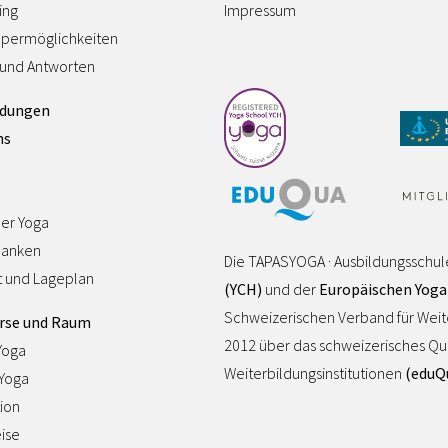
ing
Impressum
permöglichkeiten
 und Antworten
ldungen
ns
ler Yoga
danken
Die TAPASYOGA · Ausbildungsschul
t und Lageplan
(YCH)
und der
Europäischen Yoga
Schweizerischen Verband für Wei
rse und Raum
2012 über das schweizerisches Quali
Yoga
Weiterbildungsinstitutionen
(eduQ
-Yoga
ion
ise